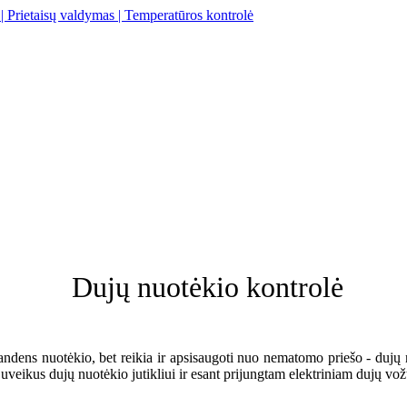
Dujų nuotėkio kontrolė
vandens nuotėkio, bet reikia ir apsisaugoti nuo nematomo priešo - duj
veikus dujų nuotėkio jutikliui ir esant prijungtam elektriniam dujų vožt