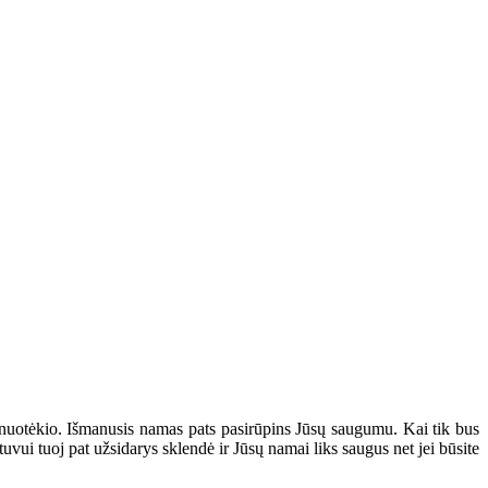
ų nuotėkio. Išmanusis namas pats pasirūpins Jūsų saugumu. Kai tik bus
uvui tuoj pat užsidarys sklendė ir Jūsų namai liks saugus net jei būsite