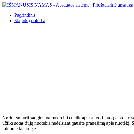
Pagrindinis
Slapukų politika
Mūsų sukurta išmaniojo namo valdymo sistema
didina komfortą, gerina Jūsų gyvenimo kokybę,
rūpinasi patogumu, padeda taupyti ir užtikrina
Jūsų saugumą.
Norint sukurti saugius namus reikia netik apsisaugoti nuo gaisro ar 
užfiksuotas dujų nuotėkis nedelsiant gausite pranešimą apie nuotėkį. Su
tolimoje kelionėje.