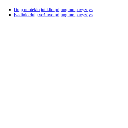
Dujų nuotėkio jutiklio prijungimo pavyzdys
Įvadinio dujų vožtuvo prijungimo pavyzdys